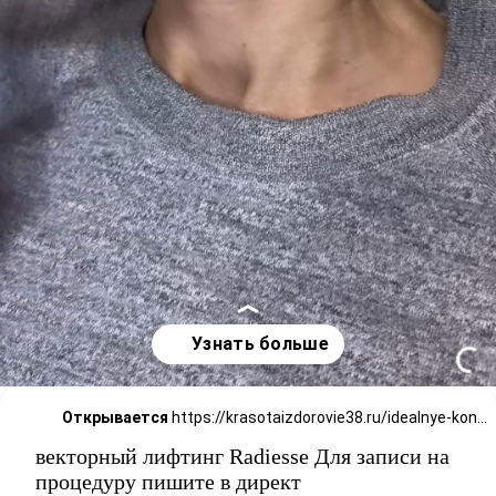
Открывается
https://krasotaizdorovie38.ru/idealnye-kontury-lica-bez-operacii-za-odnu-proceduru/
векторный лифтинг Radiesse Для записи на
процедуру пишите в директ