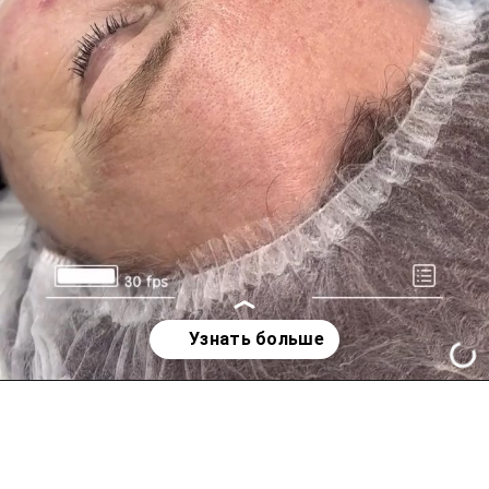
Открывается
https://krasotaizdorovie38.ru/nitevoj-lifting-glaz-luchshij-vybor-dlya-molodosti-i-svezhesti-vzglyada/