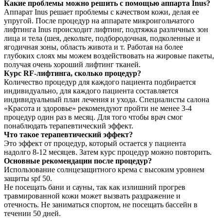
Какие проблемы можно решить с помощью аппарта Inus?
Аппарат Inus решает проблемы с качеством кожи, делая ее
упругой. После процедур на аппарате микроигольчатого
лифтинга Inus происходит лифтинг, подтяжка различных зон
лица и тела (шея, декольте, подбородочная, подколенные и
ягодичная зоны, область живота и т. Работая на более
глубоких слоях мы можем воздействовать на жировые пакеты,
получая очень хороший лифтинг тканей.
Курс RF-лифтинга, сколько процедур?
Количество процедур для каждого пациента подбирается
индивидуально, для каждого пациента составляется
индивидуальный план лечения и ухода. Специалисты салона
«Красота и здоровье» рекомендуют пройти не менее 3-4
процедур один раз в месяц. Для того чтобы врач смог
понаблюдать терапевтический эффект.
Что такое терапевтический эффект?
Это эффект от процедур, который остается у пациента
надолго 8-12 месяцев. Затем курс процедур можно повторить.
Основные рекомендации после процедур?
Использование солнцезащитного крема с высоким уровнем
защиты spf 50.
Не посещать бани и сауны, так как излишний прогрев
травмированной кожи может вызвать раздражение и
отечность. Не заниматься спортом, не посещать бассейн в
течении 50 дней.