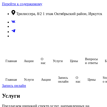
Перейти к содержимому
​Трилиссера, 8/2​ 1 этаж​ Октябрьский район, Иркутск
О
Вопросы
Главная
Акции
Услуги
Цены
Б
нас
и ответы
Запись
О
Sto
Главная
Услуги
Акции
Цены
онлайн
нас
о 
Запись онлайн
Услуги
Предлагаем широкий спектр услуг, направленных на