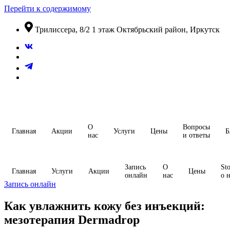
Перейти к содержимому
​Трилиссера, 8/2​ 1 этаж​ Октябрьский район, Иркутск
О
Вопросы
Главная
Акции
Услуги
Цены
Б
нас
и ответы
Запись
О
Sto
Главная
Услуги
Акции
Цены
онлайн
нас
о 
Запись онлайн
Как увлажнить кожу без инъекций:
мезотерапия Dermadrop