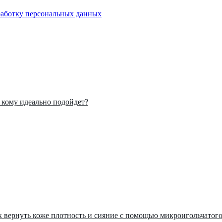
бработку персональных данных
: кому идеально подойдет?
ак вернуть коже плотность и сияние с помощью микроигольчатог