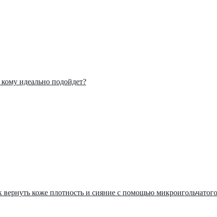
: кому идеально подойдет?
ак вернуть коже плотность и сияние с помощью микроигольчатог