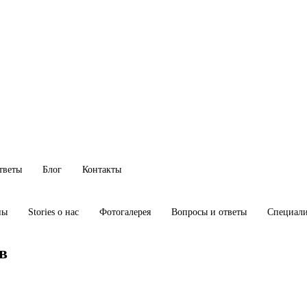
тветы
Блог
Контакты
ны
Stories о нас
Фотогалерея
Вопросы и ответы
Специал
в