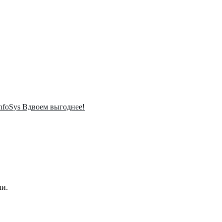
InfoSys Вдвоем выгоднее!
ии.