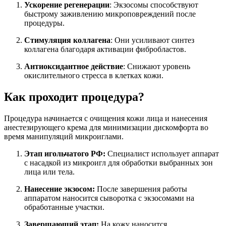
Ускорение регенерации
: Экзосомы способствуют
быстрому заживлению микроповреждений после
процедуры.
Стимуляция коллагена
: Они усиливают синтез
коллагена благодаря активации фибробластов.
Антиоксидантное действие
: Снижают уровень
окислительного стресса в клетках кожи.
Как проходит процедура?
Процедура начинается с очищения кожи лица и нанесения
анестезирующего крема для минимизации дискомфорта во
время манипуляций микроиглами.
Этап игольчатого РФ:
Специалист использует аппарат
с насадкой из микроигл для обработки выбранных зон
лица или тела.
Нанесение экзосом:
После завершения работы
аппаратом наносится сыворотка с экзосомами на
обработанные участки.
Завершающий этап:
На кожу наносится