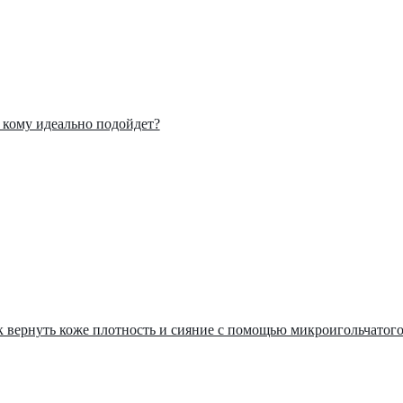
: кому идеально подойдет?
ак вернуть коже плотность и сияние с помощью микроигольчатог