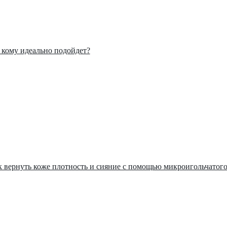
: кому идеально подойдет?
ак вернуть коже плотность и сияние с помощью микроигольчатог