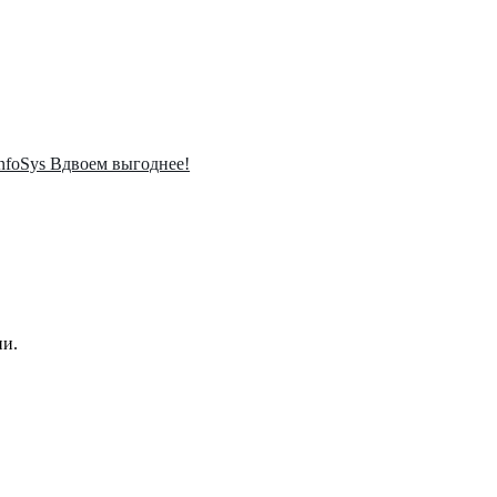
InfoSys Вдвоем выгоднее!
ии.