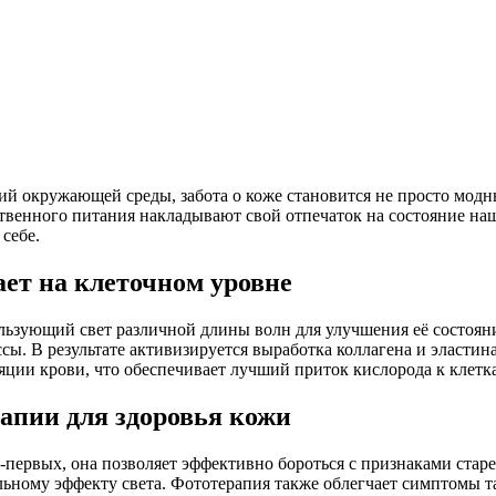
ий окружающей среды, забота о коже становится не просто мод
ственного питания накладывают свой отпечаток на состояние наш
себе.
ает на клеточном уровне
ьзующий свет различной длины волн для улучшения её состояни
сы. В результате активизируется выработка коллагена и эластин
ции крови, что обеспечивает лучший приток кислорода к клетк
апии для здоровья кожи
первых, она позволяет эффективно бороться с признаками ста
льному эффекту света. Фототерапия также облегчает симптомы та