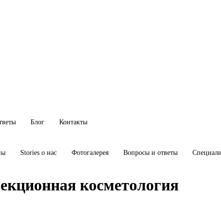
тветы
Блог
Контакты
ны
Stories о нас
Фотогалерея
Вопросы и ответы
Специал
екционная косметология