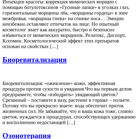
Инъекции красоты: коррекция мимических морщин с
помощью ботулотоксинов «Гусиные лапки» в уголках глаз,
горизонтальные морщины лба, «морщины гордеца» в зоне
межбровья, «морщины гнева» на спинке носа… Эмоции
неизбежно оставляют отпечаток на лице. Но опытный
косметолог знает как аккуратно, быстро и безопасно
избавиться от мимических морщинок. Релатокс, Диспорт,
Ксеомин. Косметологический эффект этих препаратов
основан на свойствах […]
Биоревитализация
Биоревитализация: «оживление» кожи, эффективная
процедура против сухости и увядания Что вы первым делом
предпримите, чтобы «взбодрить» увядающий цветок?
Срезанный – поставите в вазу, растение в горшке – польете.
Потому что вы прекрасно знаете: вода обеспечит приток
жизненных сил. Не забывайте, что и ваша кожа тоже, словно
цветок, нуждается в процедурах, способствующих удержанию
и восполнению недостающей […]
Озонотерапия