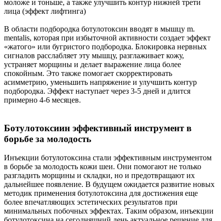
моложе и тоньше, а также улучшить контур нижней трети
лица (эффект лифтинга)
В области подбородка ботулотоксин вводят в мышцу m.
mentalis, которая при избыточной активности создает эффект
«жатого» или бугристого подбородка. Блокировка нервных
сигналов расслабляет эту мышцу, разглаживает кожу,
устраняет морщины и делает выражение лица более
спокойным. Это также помогает скорректировать
асимметрию, уменьшить напряжение и улучшить контур
подбородка. Эффект наступает через 3-5 дней и длится
примерно 4-6 месяцев.
Ботулотоксиин эффективный инструмент в
борьбе за молодость
Инъекции ботулотоксина стали эффективным инструментом
в борьбе за молодость кожи шеи. Они помогают не только
разгладить морщины и складки, но и предотвращают их
дальнейшее появление. В будущем ожидается развитие новых
методик применения ботулотоксина для достижения еще
более впечатляющих эстетических результатов при
минимальных побочных эффектах. Таким образом, инъекции
ботулотоксина на сегодняшний день актуальное решение для