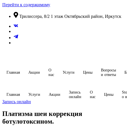
Перейти к содержимому
​Трилиссера, 8/2​ 1 этаж​ Октябрьский район, Иркутск
О
Вопросы
Главная
Акции
Услуги
Цены
Б
нас
и ответы
Запись
О
Sto
Главная
Услуги
Акции
Цены
онлайн
нас
о 
Запись онлайн
Платизма шеи коррекция
ботулотоксином.