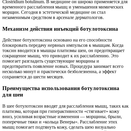
Clostridium botulinum. В медицине он широко применяется для
временного расслабления мышц и уменьшения мимических
морщин. Сегодня в эстетической медицине он стал
незаменимым средством в арсенале дерматологов.
Механизм действия инъекций ботулотоксина
Действие ботулотоксина основано на его способности
блокировать передачу нервных импульсов к мышцам. Когда
токсин вводится в мышцы платизмы шеи, он предотвращает
сокращение мышц, что приводит к их расслаблению. Это
помогает разгладить существующие морщины и
предотвратить появление новых. Процедура занимает всего
несколько минут и практически безболезненна, а эффект
сохраняется до шести месяцев.
Преимущества использования ботулотоксина
для шеи
В шее ботулотоксин вводят для расслабления мышц, таких как
платизма, которая при гиперактивности «стягивает» кожу
вниз, усиливая возрастные изменения — морщины, брыли,
поперечные тяжи и «кольца Венеры». Расслабление этих
мышц помогает подтянуть кожу, сделать шею визуально