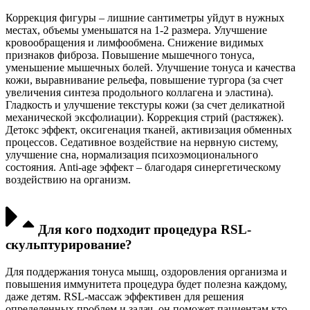
Коррекция фигуры – лишние сантиметры уйдут в нужных
местах, объемы уменьшатся на 1-2 размера. Улучшение
кровообращения и лимфообмена. Снижение видимых
признаков фиброза. Повышение мышечного тонуса,
уменьшение мышечных болей. Улучшение тонуса и качества
кожи, выравнивание рельефа, повышение тургора (за счет
увеличения синтеза продольного коллагена и эластина).
Гладкость и улучшение текстуры кожи (за счет деликатной
механической эксфолиации). Коррекция стрий (растяжек).
Детокс эффект, оксигенация тканей, активизация обменных
процессов. Седативное воздействие на нервную систему,
улучшение сна, нормализация психоэмоционального
состояния. Anti-age эффект – благодаря синергетическому
воздействию на организм.
Для кого подходит процедура RSL-
скульптурирование?
Для поддержания тонуса мышц, оздоровления организма и
повышения иммунитета процедура будет полезна каждому,
даже детям. RSL-массаж эффективен для решения
определенных проблем и задач, он поможет пациентам кто