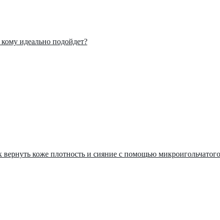
: кому идеально подойдет?
ак вернуть коже плотность и сияние с помощью микроигольчатог