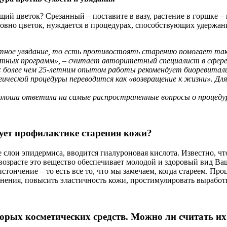
й цветок? Срезанный – поставите в вазу, растение в горшке – п
словно цветок, нуждается в процедурах, способствующих удержа
стное увядание, то есть противостоять старению помогает так
астных программ», – считает авторитетный специалист в сфере
с более чем 25-летним опытом работы рекомендует биоревитал
гической процедуры переводится как «возвращение к жизни». Дл
олоша ответила на самые распространенные вопросы о процеду
ует профилактике старения кожи?
е слои эпидермиса, вводится гиалуроновая кислота. Известно, 
озрасте это вещество обеспечивает молодой и здоровый вид Ва
 истончение – то есть все то, что мы замечаем, когда стареем. 
ения, повысить эластичность кожи, простимулировать выработк
торых косметических средств. Можно ли считать и