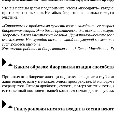
Что вы первым делом предпримите, чтобы «взбодрить» увядающи
приток жизненных сил. Не забывайте, что и ваша кожа тоже, 
эластина.
«Справиться с проблемами сухости кожи, замедлить ее возра
биоревитализация. Это базис практически для всех антивозр
Здоровье» Елена Михайловна Холоша. Дерматолог-косметолог 
омоложения. Не случайно название этой популярной косметоло
гиалуроновой кислоты.
Как именно работает биоревитализация? Елена Михайловна Х
Каким образом биоревитализация способств
При инъекции биоревитализаци под кожу, в средние и глубоки
живительную влагу в межклеточном пространстве. В молодом в
сокращается. Отсюда дряблость, сухость, потеря эластичности,
естественный компонент вашей кожи тем самым достичь увлажн
Гиалуроновая кислота входит в состав неко