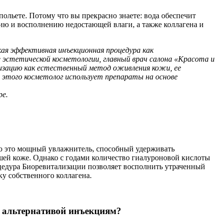
ольете. Потому что вы прекрасно знаете: вода обеспечит
нию и восполнению недостающей влаги, а также коллагена и
ая эффективная инъекционная процедура как
 эстетической косметологии, главный врач салона «Красота и
изацию как естественный метод оживления кожи, ее
я этого косметолог использует препараты на основе
ре.
что это мощный увлажнитель, способный удерживать
шей коже. Однако с годами количество гиалуроновой кислоты
Процедура Биоревитализации позволяет восполнить утраченный
у собственного коллагена.
х альтернативой инъекциям?