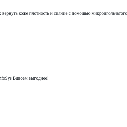
ак вернуть коже плотность и сияние с помощью микроигольчатог
InfoSys Вдвоем выгоднее!