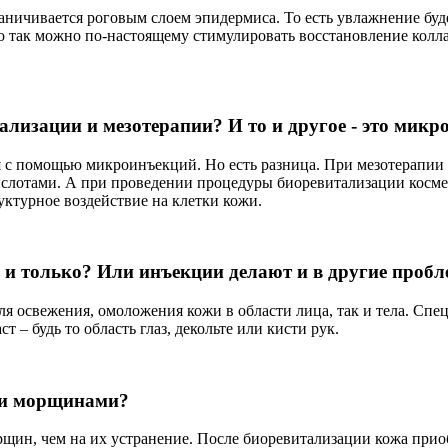
аничивается роговым слоем эпидермиса. То есть увлажнение буд
о так можно по-настоящему стимулировать восстановление колла
лизации и мезотерапии? И то и другое - это мик
я с помощью микроинъекций. Но есть разница. При мезотерапии 
ислотами. А при проведении процедуры биоревитализации косме
руктурное воздействие на клетки кожи.
 и только? Или инъекции делают и в другие пробл
я освежения, омоложения кожи в области лица, так и тела. Спе
 – будь то область глаз, декольте или кисти рук.
ми морщинами?
рщин, чем на их устранение. После биоревитализации кожа прио