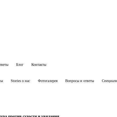
тветы
Блог
Контакты
ны
Stories о нас
Фотогалерея
Вопросы и ответы
Специал
ура против сухости и увядания