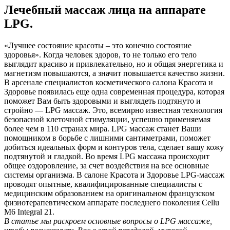
Лечебный массаж лица на аппарате
LPG.
«Лучшее состояние красоты – это конечно состояние
здоровья». Когда человек здоров, то не только его тело
выглядит красиво и привлекательно, но и общая энергетика и
магнетизм повышаются, а значит повышается качество жизни.
В арсенале специалистов косметического салона Красота и
Здоровье появилась еще одна современная процедура, которая
поможет Вам быть здоровыми и выглядеть подтянуто и
стройно — LPG массаж. Это, всемирно известная технология
безопасной клеточной стимуляции, успешно применяемая
более чем в 110 странах мира. LPG массаж станет Ваши
помощником в борьбе с лишними сантиметрами, поможет
добиться идеальных форм и контуров тела, сделает вашу кожу
подтянутой и гладкой. Во время LPG массажа происходит
общее оздоровление, за счет воздействия на все основные
системы организма. В салоне Красота и Здоровье LPG-массаж
проводят опытные, квалифицированные специалисты с
медицинским образованием на оригинальном французском
физиотерапевтическом аппарате последнего поколения Cellu
M6 Integral 21.
В статье мы раскроем основные вопросы о LPG массаже,