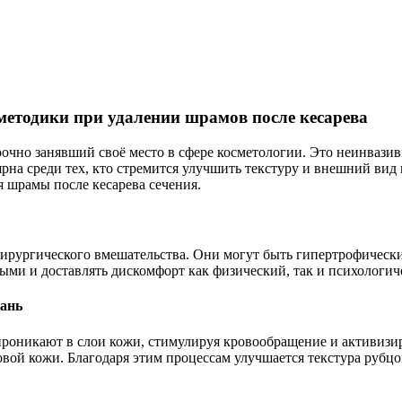
методики при удалении шрамов после кесарева
прочно занявший своё место в сфере косметологии. Это неинваз
рна среди тех, кто стремится улучшить текстуру и внешний вид
 шрамы после кесарева сечения.
 хирургического вмешательства. Они могут быть гипертрофическ
ми и доставлять дискомфорт как физический, так и психологич
кань
 проникают в слои кожи, стимулируя кровообращение и активизи
вой кожи. Благодаря этим процессам улучшается текстура рубцо