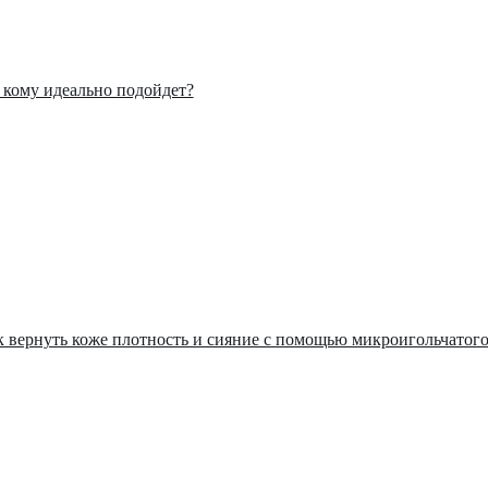
: кому идеально подойдет?
ак вернуть коже плотность и сияние с помощью микроигольчатог