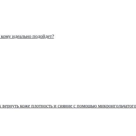
: кому идеально подойдет?
ак вернуть коже плотность и сияние с помощью микроигольчатог