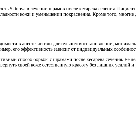
ть Skinova в лечении шрамов после кесарева сечения. Пациент
гладкости кожи и уменьшении покраснения. Кроме того, многие
одимости в анестезии или длительном восстановлении, минимал
ример, его эффективность зависит от индивидуальных особенност
ктивный способ борьбы с шрамами после кесарева сечения. Её де
ернуть своей коже естественную красоту без лишних усилий и 