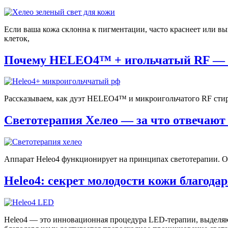
Если ваша кожа склонна к пигментации, часто краснеет или вы
клеток,
Почему HELEO4™ + игольчатый RF — э
Рассказываем, как дуэт HELEO4™ и микроигольчатого RF стирае
Светотерапия Хелео — за что отвечают 
Аппарат Heleo4 функционирует на принципах светотерапии. Он
Heleo4: секрет молодости кожи благода
Heleo4 — это инновационная процедурa LED-терапии, выделяющ