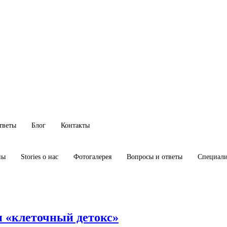
тветы
Блог
Контакты
ны
Stories о нас
Фотогалерея
Вопросы и ответы
Специал
и «клеточный детокс»