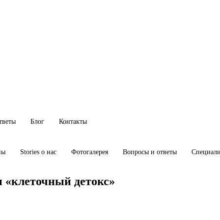
тветы
Блог
Контакты
ны
Stories о нас
Фотогалерея
Вопросы и ответы
Специал
и «клеточный детокс»