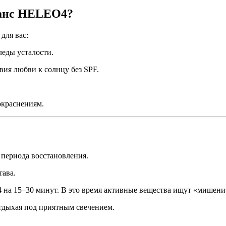
еанс HELEO4?
для вас:
леды усталости.
вия любви к солнцу без SPF.
окраснениям.
 периода восстановления.
тава.
на 15–30 минут. В это время активные вещества ищут «мишени
тдыхая под приятным свечением.