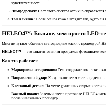
чувствительность.
Лимфодренаж:
Свет этого спектра отлично справляется
Тон и сияние:
После сеанса кожа выглядит так, будто вы 
HELEO4™: Больше, чем просто LED-т
Многие путают обычные светодиодные маски с процедурой
H
HELEO4™
— это запатентованная программа фотодинамической
Как это работает:
Маркировка «старичков»:
Гель содержит комплекс с хл
Направленный удар:
Когда включается свет определенно
Клеточный детокс:
На месте удаленных старых клеток н
Важный нюанс:
Зеленый свет в протоколе HELEO4 часто
после инвазивных процедур.