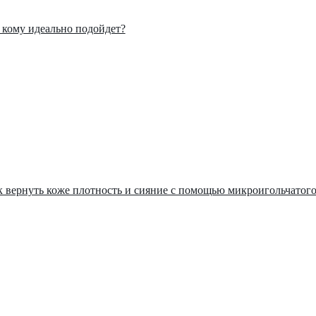
: кому идеально подойдет?
ак вернуть коже плотность и сияние с помощью микроигольчатог