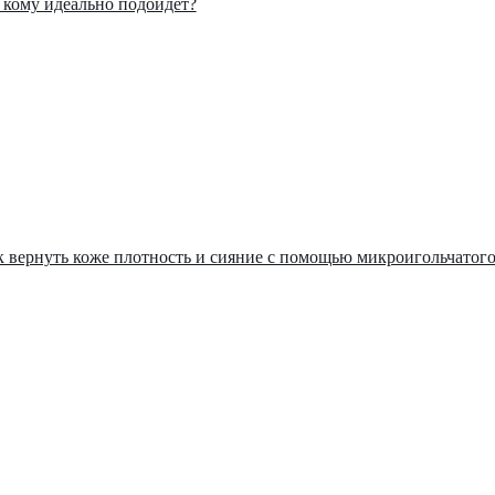
: кому идеально подойдет?
ак вернуть коже плотность и сияние с помощью микроигольчатог