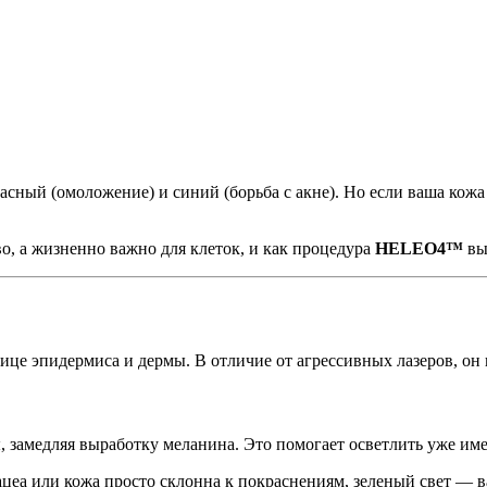
ный (омоложение) и синий (борьба с акне). Но если ваша кожа 
во, а жизненно важно для клеток, и как процедура
HELEO4™
вы
нице эпидермиса и дермы. В отличие от агрессивных лазеров, он
 замедляя выработку меланина. Это помогает осветлить уже им
зацеа или кожа просто склонна к покраснениям, зеленый свет — 