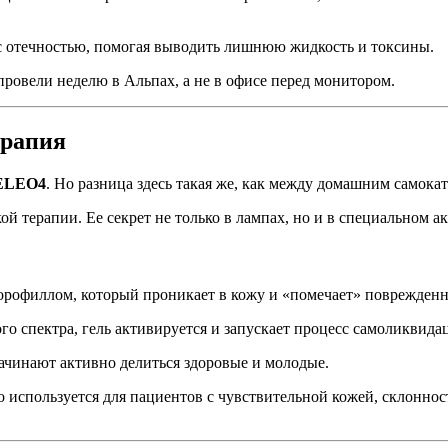
 с отечностью, помогая выводить лишнюю жидкость и токсины.
провели неделю в Альпах, а не в офисе перед монитором.
ерапия
ELEO4
. Но разница здесь такая же, как между домашним самок
 терапии. Ее секрет не только в лампах, но и в специальном а
орофиллом, который проникает в кожу и «помечает» поврежденн
го спектра, гель активируется и запускает процесс самоликвида
ачинают активно делиться здоровые и молодые.
 используется для пациентов с чувствительной кожей, склоннос